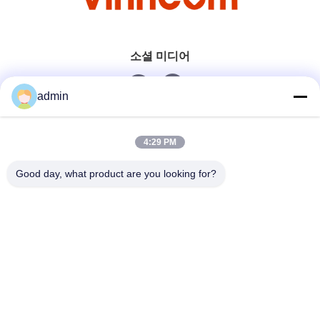
소셜 미디어
admin
빠른 연락
4:29 PM
전화
Good day, what product are you looking for?
0086-551-65396351
이메일
sales@vinncom.com
주소
강화로, 신산업지구, 강지 시, 장펜 카운티, 헤페이 시, 안