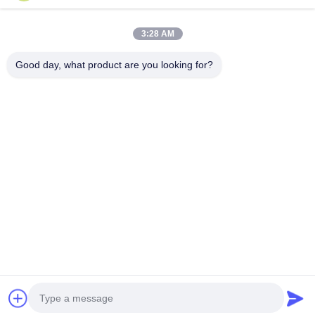
빠른 연락
3:28 AM
전화
Good day, what product are you looking for?
0086-551-65396351
이메일
sales@vinncom.com
주소
강화로, 신산업지구, 강지 시, 장펜 카운티, 헤페이 시, 안
후이 지방
사생활 보호 정책
|
사이트맵
중국 상등품 RF 안테나 조합기 공급자. 저작권 (c) 2023-2026
HeFei Vinncom Electronic Technology Co.,Ltd. . 무단 복제 금지.