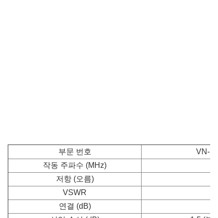
부문 번호
VN-L
작동 주파수 (MHz)
저항 (오름)
VSWR
연결 (dB)