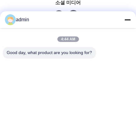
소셜 미디어
admin
빠른 연락
4:44 AM
전화
Good day, what product are you looking for?
0086-551-65396351
이메일
sales@vinncom.com
주소
강화로, 신산업지구, 강지 시, 장펜 카운티, 헤페이 시, 안
후이 지방