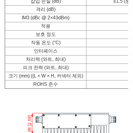
삽입 손실 (dB)
≤1.5 (
격리 (dB)
IM3 (dBc @ 2×43dBm)
적용
보호 정도
작동 온도 (°C)
인터페이스
처리력 (와트, 최대)
피크 전력 (와트, 최대)
크기 (mm) ((L × W × H, 커넥터 제외)
ROHS 준수