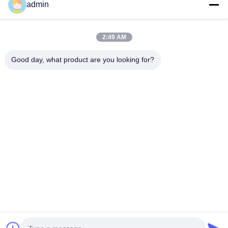
admin
빠른 연락
2:49 AM
전화
Good day, what product are you looking for?
0086-551-65396351
이메일
sales@vinncom.com
주소
강화로, 신산업지구, 강지 시, 장펜 카운티, 헤페이 시, 안
후이 지방
사생활 보호 정책
|
사이트맵
중국 상등품 RF 안테나 조합기 공급자. 저작권 (c) 2023-2026