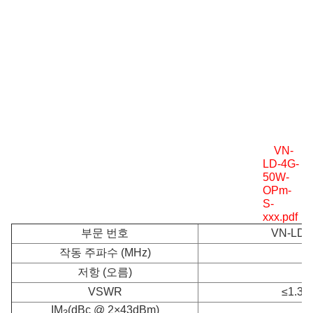
VN-
LD-4G-
50W-
OPm-
S-
xxx.pdf
부문 번호
VN-LD-
작동 주파수 (MHz)
저항 (오름)
VSWR
≤1.30
IM
(dBc @ 2×43dBm)