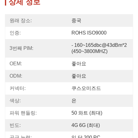
상세 정보
원래 장소:
중국
인증:
ROHS ISO9000
- 160~165dbc@43dBm*2 
3번째 PIM:
(450~3800MHZ)
OEM:
좋아요
ODM:
좋아요
커넥터:
쿠스오미즈드
색상:
은
파워 핸들링:
50 와트 (최대)
빈도:
4G 6G (최대)
공급 능력:
일 당 200 PC