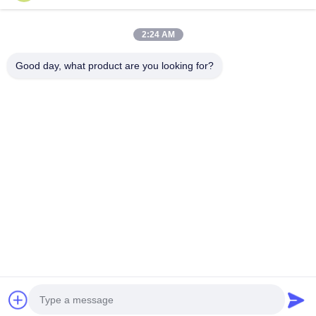
빠른 연락
2:24 AM
전화
Good day, what product are you looking for?
0086-551-65396351
이메일
sales@vinncom.com
주소
강화로, 신산업지구, 강지 시, 장펜 카운티, 헤페이 시, 안
후이 지방
사생활 보호 정책
|
사이트맵
중국 상등품 RF 안테나 조합기 공급자. 저작권 (c) 2023-2026
HeFei Vinncom Electronic Technology Co.,Ltd. . 무단 복제 금지.