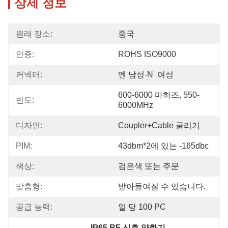
상세 정보
원래 장소:
중국
인증:
ROHS ISO9000
커넥터:
엔 남성-N  여성
600-6000 마하즈, 550-
빈도:
6000MHz
디자인:
Coupler+Cable 굴리기
PIM:
43dbm*2에 있는 -165dbc
색상:
검은색 또는 주문
맞춤형:
받아들여질 수 있습니다.
공급 능력:
일 당 100 PC
IP65 RF 신호 약화기
, 