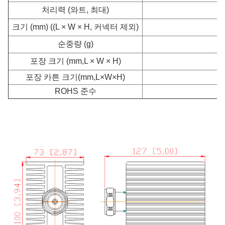
처리력 (와트, 최대)
크기 (mm) ((L × W × H, 커넥터 제외)
순중량 (g)
포장 크기 (mm,L × W × H)
26
포장 카튼 크기
(mm,L×W×H)
54
ROHS 준수