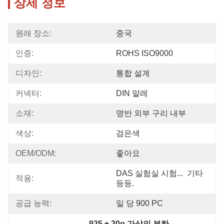
상세 정보
원래 장소:
중국
인증:
ROHS ISO9000
디자인:
통합 설계
커넥터:
DIN 말레
소재:
명반 외부 구리 내부
색상:
검은색
OEM/ODM:
좋아요
DAS 실험실 시험...  기타 
적용:
등등.
공급 능력:
일 당 900 PC
925 ± 20g 가상의 부하
, 