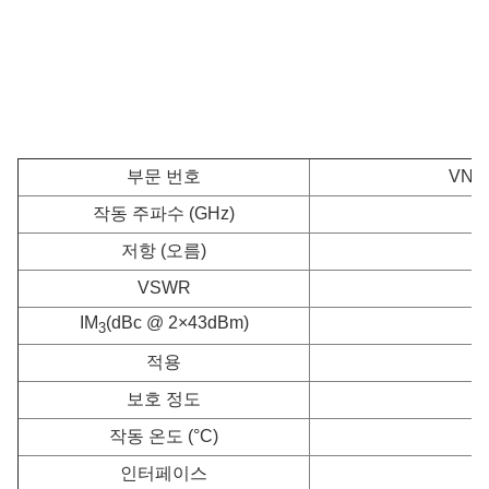
부문 번호
VN-
작동 주파수 (GHz)
저항 (오름)
VSWR
IM
(dBc @ 2×43dBm)
3
적용
보호 정도
작동 온도 (°C)
인터페이스