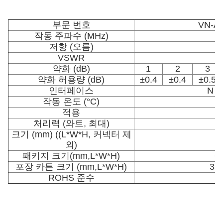
부문 번호
VN-AT
작동 주파수 (MHz)
저항 (오름)
VSWR
약화 (dB)
1
2
3
약화 허용량 (dB)
±0.4
±0.4
±0.5
인터페이스
N 
작동 온도 (°C)
-
적용
처리력 (와트, 최대)
크기 (mm) ((L*W*H, 커넥터 제
외)
패키지 크기
(mm,L*W*H)
6
포장 카튼 크기 (mm,L*W*H)
35
ROHS 준수