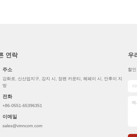
른 연락
우
주소
할인
강화로, 신산업지구, 강지 시, 장펜 카운티, 헤페이 시, 안후이 지
방
전화
+86-0551-65396351
이메일
sales@vinncom.com