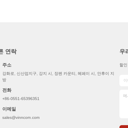
른 연락
우
주소
할인
강화로, 신산업지구, 강지 시, 장펜 카운티, 헤페이 시, 안후이 지
방
전화
+86-0551-65396351
이메일
sales@vinncom.com