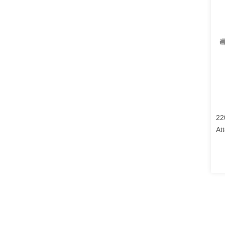
22
At