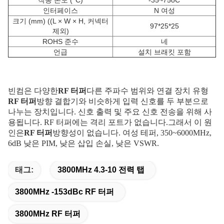
작동 온도 (°C)
-35~75oC
인터페이스
N 여성
크기 (mm) ((L × W × H, 커넥터
97*25*25
제외)
ROHS 준수
네
언급
설치 브래킷 포함
빈컴은 다양한
RF 터퍼
다른 주파수 범위와 연결 장치 유형
RF 터퍼
방향 결합기와 비슷하게 입력 신호를 두 부분으로
나누는 장치입니다. 신호 출력 및 주요 신호 전송을 위해 사
용됩니다. RF 터퍼에는 격리 포트가 없습니다.그래서 이 원
인은
RF 터퍼
방향성이 없습니다. 여성 테퍼, 350~6000MHz,
6dB 낮은 PIM, 낮은 삽입 손실, 낮은 VSWR.
태그:
3800MHz 4.3-10 전력 탭
3800MHz -153dBc RF 터퍼
3800MHz RF 터퍼