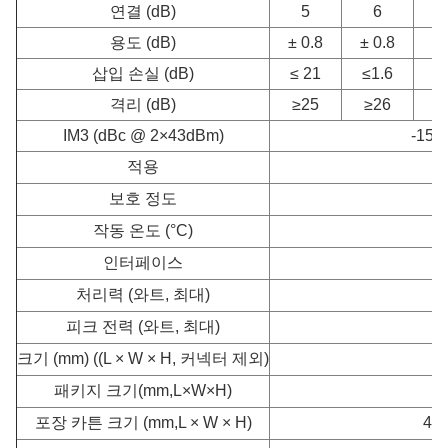
연결 (dB)
5
6
용도 (dB)
± 0.8
± 0.8
± 
삽입 손실 (dB)
≤ 21
≤1.6
≤
격리 (dB)
≥25
≥26
≥
IM3 (dBc @ 2×43dBm)
-150/
적용
보호 정도
작동 온도 (°C)
인터페이스
처리력 (와트, 최대)
피크 전력 (와트, 최대)
크기 (mm) ((L × W × H, 커넥터 제외)
26
패키지 크기
(mm,L×W×H)
42
포장 카튼 크기 (mm,L × W × H)
434