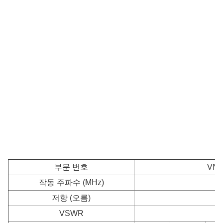
부문 번호
VN-
작동 주파수 (MHz)
저항 (오름)
VSWR