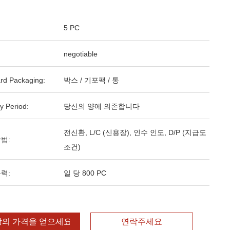
5 PC
negotiable
rd Packaging:
박스 / 기포팩 / 통
y Period:
당신의 양에 의존합니다
전신환, L/C (신용장), 인수 인도, D/P (지급도
법:
조건)
력:
일 당 800 PC
의 가격을 얻으세요
연락주세요