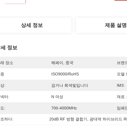
상세 정보
제품 설명
세 정보
래 장소
헤페이, 중국
브랜
인증
ISO9000/RoHS
모델 
상:
검거나 회색빛입니다
IM3:
넥터:
N 여성
재료 :
도:
700-4000MHz
임페던
조하다:
20dB RF 방향 결합기
, 
광대역 하이브리드 R