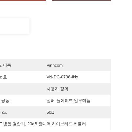
드 이름
Vinncom
번호
VN-DC-0738-INx
사용자 정의
 공동:
실버-플이티드 알루미늄
스:
50Ω
F 방향 결합기
, 
20dB 광대역 하이브리드 커플러