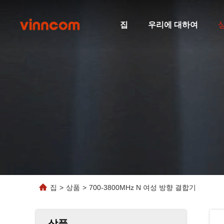
집
우리에 대하여
집
>
상품
>
700-3800MHz N 여성 방향 결합기
상품