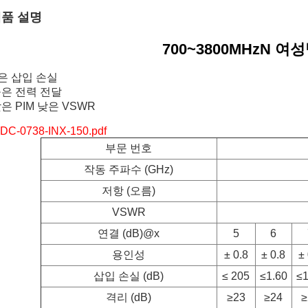
품 설명
700~3800MHz
N 여성
은 삽입 손실
높은 전력 전달
낮은 PIM 낮은 VSWR
DC-0738-INX-150.pdf
부문 번호
작동 주파수 (GHz)
저항 (오름)
VSWR
연결 (dB)@x
5
6
용인성
± 0.8
± 0.8
± 
삽입 손실 (dB)
≤ 205
≤1.60
≤1
격리 (dB)
≥23
≥24
≥