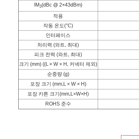
IM
(dBc @ 2×43dBm)
3
적용
작동 온도
(°C)
인터페이스
처리력 (와트, 최대)
피크 전력 (와트, 최대)
크기 (mm) ((L × W × H, 커넥터 제외)
순중량 (g)
포장 크기 (mm,L × W × H)
포장 카튼 크기
(mm,L×W×H)
ROHS 준수